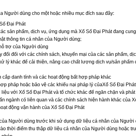
 của Người dùng cho một hoặc nhiều mục đích sau đây:
 Số Đại Phát
ến các sản phẩm, dịch vụ, ứng dụng mà Xổ Số Đại Phát đang cu
mật thông tin cá nhân của Người dùng;
 hỗ trợ của Người dùng
 đổi đối với các chính sách, khuyến mại của các sản phẩm, d
c xử lý khác để cải thiện, nâng cao chất lượng dịch vụ/sản phẩ
h cắp danh tính và các hoạt động bất hợp pháp khác
ền hợp pháp hoặc bảo vệ các khiếu nại pháp lý củaXổ Số Đại Ph
 liệu với Xổ Số Đại Phát và tổ chức khác để ngăn chặn và phát h
huẩn ngành có liên quan và các chính sách hiện hành khác của 
 hoạt động vận hành của Xổ Số Đại Phát
 của Người dùng trước khi sử dụng dữ liệu cá nhân của Người 
vào thời điểm thu thập dữ liệu cá nhân của Người dùng hoặc trư