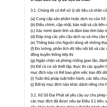
3.1. Chúng tôi có thể xử lý dữ liệu cá nhân
(a) Cung cấp sản phẩm hoặc dịch vụ của Xổ
(b) Điều chỉnh, cập nhật, bảo mật và cải ti
(c) Xác minh danh tính và đảm bảo tính bảo 
(d) Đáp ứng các yêu cầu dịch vụ và nhu cầu
(e) Thông báo cho Người dùng về những thay
(f) Đo lường, phân tích dữ liệu nội bộ và cá
động truyền thông tiếp thị
(g) Ngặn chặn và phòng chống gian lận, đán
(h) Để có cơ sở thiết lập, thực thi các quy
mục đích này có thể bao gồm việc trao đổi dữ
(i) Tuân thủ pháp luật hiện hành, các tiêu c
(j) Bất kỳ mục đích nào khác dành riêng cho
3.2. Xổ Số Đại Phát sẽ yêu cầu sự cho phép
các mục đích đã được nêu tại Điều 3.1 trên, 