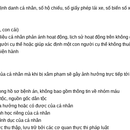
định danh cá nhân, số hộ chiếu, số giấy phép lái xe, số biển số
, con cái)
ữ liệu cá nhân phản ánh hoạt động, lịch sử hoạt động trên khôn
 người cụ thể hoặc giúp xác định một con người cụ thể không th
hiện hành
 của cá nhân mà khi bị xâm phạm sẽ gây ảnh hưởng trực tiếp tớ
trong hồ sơ bệnh án, không bao gồm thông tin về nhóm máu
 tộc, nguồn gốc dân tộc
hừa hưởng hoặc có được của cá nhân
inh học riêng của cá nhân
tình dục của cá nhân
c thu thập, lưu trữ bởi các cơ quan thực thi pháp luật