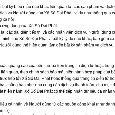
 bất kỳ biểu mẫu nào khác liên quan tới các sản phẩm và dịch 
ịch vụ Người dùng của Xổ Số Đại Phát, ví dụ như thông qua các
g xã hội
và ứng dụng của Xổ Số Đại Phát
lại các đại diện tiếp thị và các nhân viên dịch vụ Người dùng 
a mình cho Xổ Số Đại Phát vì bất kỳ lý do nào khác, bao gồm 
 Người dùng thể hiện quan tâm đến bất kỳ sản phẩm và dịch vụ 
oặc quảng cáo của bên thứ ba trên trang tin điện tử hoặc tron
 liên quan, theo chính sách bảo mật hiện hành hợp pháp của bê
rực tiếp tới Xổ Số Đại Phát hoặc thông qua trang tin điện tử 
ba, chẳng hạn như nhà cung cấp dịch vụ thanh toán, cho mục đ
uật hiện hành, Xổ Số Đại Phát có thể tiếp nhận dữ liệu cá nhân
liệu cá nhân về Người dùng từ các nguồn công khai (như danh b
ện tử).