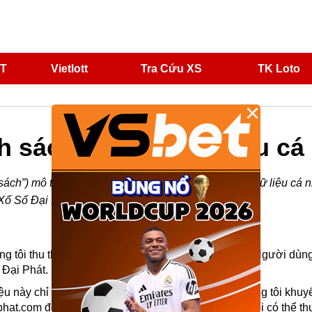
T
Vietlott
Tra Cứu XS
TK Loto
×
h sách bảo mật dữ liệu cá
ách”) mô tả các hoạt động liên quan đến việc xử lý dữ liệu cá 
Số Đại Phát (gọi tắt là “ chúng tôi”).
g tôi thu thập và xử lý, lưu trữ dữ liệu cá nhân của Người dù
 Đại Phát.
iệu này chỉ áp dụng cho người dùng là cá nhân. Chúng tôi khu
hat.com để cập nhật bất kỳ thay đổi nào mà chúng tôi có thể t