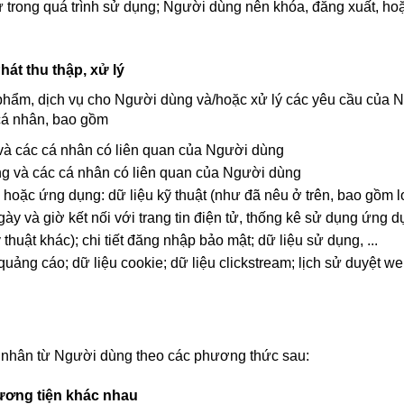
ử trong quá trình sử dụng; Người dùng nên khóa, đăng xuất, hoặ
hát thu thập, xử lý
phẩm, dịch vụ cho Người dùng và/hoặc xử lý các yêu cầu của N
 cá nhân, bao gồm
và các cá nhân có liên quan của Người dùng
g và các cá nhân có liên quan của Người dùng
ử hoặc ứng dụng: dữ liệu kỹ thuật (như đã nêu ở trên, bao gồm loại
 ngày và giờ kết nối với trang tin điện tử, thống kê sử dụng ứng 
ỹ thuật khác); chi tiết đăng nhập bảo mật; dữ liệu sử dụng, ...
 quảng cáo; dữ liệu cookie; dữ liệu clickstream; lịch sử duyệt we
cá nhân từ Người dùng theo các phương thức sau:
hương tiện khác nhau