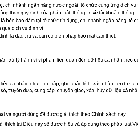
ng, chi nhánh ngân hàng nước ngoài, tổ chức cung ứng dịch vụ 
g theo quy định của pháp luật, thông tin về tài khoản, thông tin 
ân là bên bảo đảm tại tổ chức tín dụng, chi nhánh ngân hàng, tổ
h qua dịch vụ định vị
định là đặc thù và cần có biện pháp bảo mật cần thiết.
n, xử lý hành vi vi phạm liên quan đến dữ liệu cá nhân theo qu
ệu cá nhân, như: thu thập, ghi, phân tích, xác nhận, lưu trữ, ch
ia sẻ, truyền đưa, cung cấp, chuyển giao, xóa, hủy dữ liệu cá n
át và người dùng đã được giải thích theo Chính sách này.
i thích tại Điều này sẽ được hiểu và áp dụng theo pháp luật V