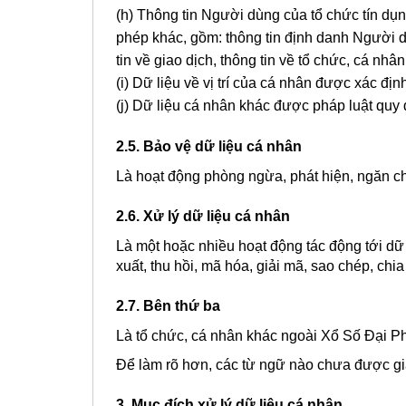
(h) Thông tin Người dùng của tổ chức tín dụ
phép khác, gồm: thông tin định danh Người dùn
tin về giao dịch, thông tin về tổ chức, cá nh
(i) Dữ liệu về vị trí của cá nhân được xác địn
(j) Dữ liệu cá nhân khác được pháp luật quy 
2.5. Bảo vệ dữ liệu cá nhân
Là hoạt động phòng ngừa, phát hiện, ngăn chặ
2.6. Xử lý dữ liệu cá nhân
Là một hoặc nhiều hoạt động tác động tới dữ li
xuất, thu hồi, mã hóa, giải mã, sao chép, ch
2.7. Bên thứ ba
Là tổ chức, cá nhân khác ngoài Xổ Số Đại Ph
Để làm rõ hơn, các từ ngữ nào chưa được giả
3. Mục đích xử lý dữ liệu cá nhân