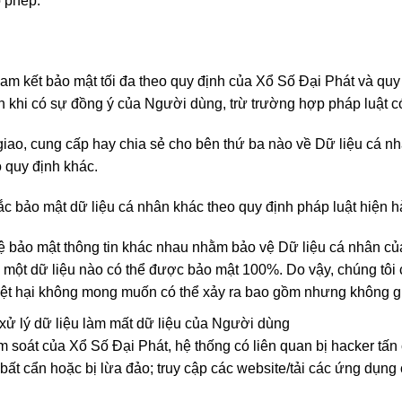
 phép.
m kết bảo mật tối đa theo quy định của Xổ Số Đại Phát và quy đ
 khi có sự đồng ý của Người dùng, trừ trường hợp pháp luật c
giao, cung cấp hay chia sẻ cho bên thứ ba nào về Dữ liệu cá 
 quy định khác.
ắc bảo mật dữ liệu cá nhân khác theo quy định pháp luật hiện h
ệ bảo mật thông tin khác nhau nhằm bảo vệ Dữ liệu cá nhân củ
 một dữ liệu nào có thể được bảo mật 100%. Do vậy, chúng tôi 
iệt hại không mong muốn có thể xảy ra bao gồm nhưng không g
 xử lý dữ liệu làm mất dữ liệu của Người dùng
 soát của Xổ Số Đại Phát, hệ thống có liên quan bị hacker tấn 
 bất cẩn hoặc bị lừa đảo; truy cập các website/tải các ứng dụn