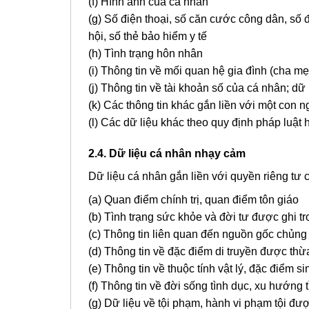
(f) Hình ảnh của cá nhân
(g) Số điện thoại, số căn cước công dân, số 
hội, số thẻ bảo hiểm y tế
(h) Tình trạng hôn nhân
(i) Thông tin về mối quan hệ gia đình (cha mẹ
(j) Thông tin về tài khoản số của cá nhân; d
(k) Các thông tin khác gắn liền với một con
(l) Các dữ liệu khác theo quy định pháp luật 
2.4. Dữ liệu cá nhân nhạy cảm
Dữ liệu cá nhân gắn liền với quyền riêng tư
(a) Quan điểm chính trị, quan điểm tôn giáo
(b) Tình trạng sức khỏe và đời tư được ghi 
(c) Thông tin liên quan đến nguồn gốc chủng
(d) Thông tin về đặc điểm di truyền được t
(e) Thông tin về thuộc tính vật lý, đặc điểm s
(f) Thông tin về đời sống tình dục, xu hướng 
(g) Dữ liệu về tội phạm, hành vi phạm tội đượ