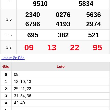
9510
5834
2340
0276
5636
G.5
6796
4193
2974
695
382
521
G.6
09
13
22
95
G.7
Loto miền Bắc
Đầu
Loto
0
09
1
13, 10, 13
2
25, 21, 22
3
31, 34, 36
4
42, 40