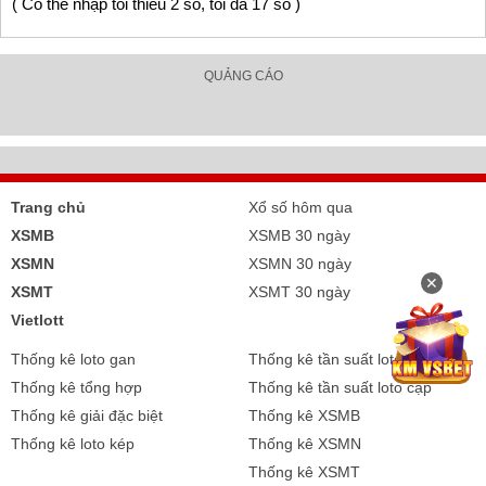
( Có thể nhập tối thiểu 2 số, tối đa 17 số )
QUẢNG CÁO
Trang chủ
Xổ số hôm qua
XSMB
XSMB 30 ngày
XSMN
XSMN 30 ngày
✕
XSMT
XSMT 30 ngày
Vietlott
Thống kê loto gan
Thống kê tần suất loto
Thống kê tổng hợp
Thống kê tần suất loto cặp
Thống kê giải đặc biệt
Thống kê XSMB
Thống kê loto kép
Thống kê XSMN
Thống kê XSMT