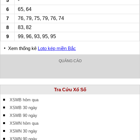
5
-
6
65, 64
7
76, 79, 75, 79, 76, 74
8
83, 82
9
99, 96, 93, 95, 95
Xem thống kê
Loto kép miền Bắc
QUẢNG CÁO
Tra Cứu Xổ Số
XSMB hôm qua
XSMB 30 ngày
XSMB 90 ngày
XSMN hôm qua
XSMN 30 ngày
XSMN 90 ngày