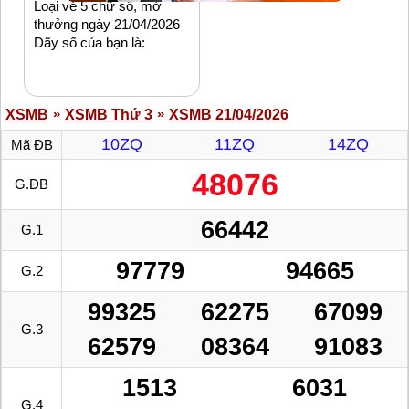
Loại vé
5
chữ số, mở
thưởng ngày
21/04/2026
Dãy số của bạn là:
»
»
XSMB
XSMB Thứ 3
XSMB 21/04/2026
10ZQ
11ZQ
14ZQ
Mã ĐB
48076
G.ĐB
66442
G.1
97779
94665
G.2
99325
62275
67099
G.3
62579
08364
91083
1513
6031
G.4