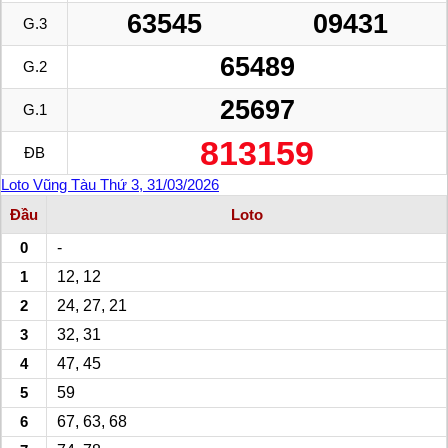
63545
09431
G.3
65489
G.2
25697
G.1
813159
ĐB
Loto Vũng Tàu Thứ 3, 31/03/2026
Đầu
Loto
0
-
1
12, 12
2
24, 27, 21
3
32, 31
4
47, 45
5
59
6
67, 63, 68