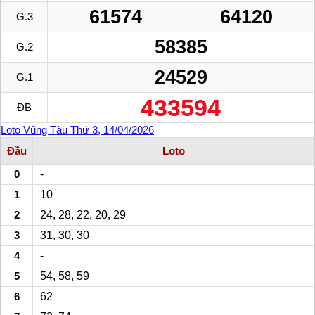
61574
64120
G.3
58385
G.2
24529
G.1
433594
ĐB
Loto Vũng Tàu Thứ 3, 14/04/2026
Đầu
Loto
0
-
1
10
2
24, 28, 22, 20, 29
3
31, 30, 30
4
-
5
54, 58, 59
6
62