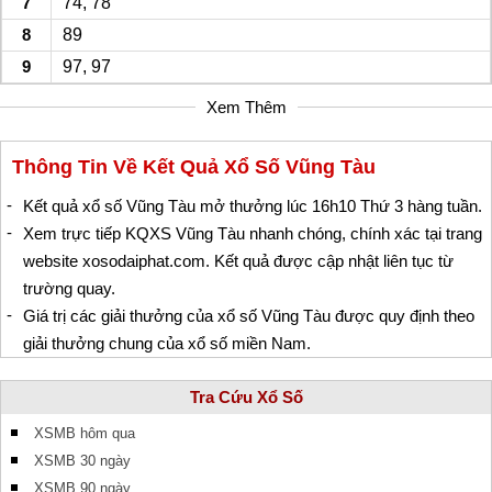
7
74, 78
8
89
9
97, 97
Xem Thêm
Thông Tin Về Kết Quả Xổ Số Vũng Tàu
Kết quả xổ số Vũng Tàu mở thưởng lúc 16h10 Thứ 3 hàng tuần.
Xem trực tiếp KQXS Vũng Tàu nhanh chóng, chính xác tại trang
website xosodaiphat.com. Kết quả được cập nhật liên tục từ
trường quay.
Giá trị các giải thưởng của xổ số Vũng Tàu được quy định theo
giải thưởng chung của xổ số miền Nam.
Tra Cứu Xổ Số
XSMB hôm qua
XSMB 30 ngày
XSMB 90 ngày