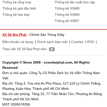
Thống kê tổng hợp
Thống kê tần suất loto cặp
Thống kê giải đặc biệt
Thống kê XSMB
Thống kê loto kép
Thống kê XSMN
Thống kê XSMT
Xổ Số Đại Phát
- Chính Xác Từng Giây
Điều khoản sử dụng
|
Chính sách bảo mật
|
Cookies
|
RSS
|
Theo dõi Xổ Số Đại Phát trên
Copyright © Since 2009 - xosodaiphat.com, All Rights
Reserved
Đơn vị chủ quản: Công Ty Cổ Phần Dịch Vụ Và Viễn Thông Nam
Việt.
Địa chỉ: Tầng 3, Tòa nhà An Phú Plaza, 117-119 Lý Chính Thắng,
Phường Xuân Hòa, Thành phố Hồ Chí Minh
Địa chỉ văn phòng: Tầng 15, 77 Trần Nhân Tôn, Phường An Đông,
Thành phố Hồ Chí Minh
MST: 0305578356