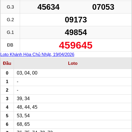
45634
07053
G.3
09173
G.2
49854
G.1
459645
ĐB
Loto Khánh Hòa Chủ Nhật, 19/04/2026
Đầu
Loto
0
03, 04, 00
1
-
2
-
3
39, 34
4
48, 44, 45
5
53, 54
6
68, 65