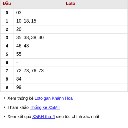
Đầu
Loto
0
03
1
10, 18, 15
2
20
3
35, 38, 38, 30
4
46, 48
5
55
6
-
7
72, 73, 76, 73
8
84
9
99
Xem thống kê
Loto gan Khánh Hòa
Tham khảo
Thống kê XSMT
Xem kết quả
XSKH thứ 4
siêu tốc chính xác nhất