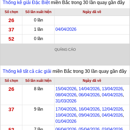
Thống kê giải Đặc Biệt
miền Bắc trong 30 lần quay gần đây
Số chọn
Số lần xuất hiện
Ngày đã về
26
0 lần
37
1 lần
04/04/2026
52
0 lần
QUẢNG CÁO
Thống kê tất cả các giải
miền Bắc trong 30 lần quay gần đây
Số chọn
Số lần xuất hiện
Ngày đã về
26
8 lần
15/04/2026
,
14/04/2026
,
13/04/2026
,
08/04/2026
,
06/04/2026
,
04/04/2026
,
31/03/2026
37
9 lần
17/04/2026
,
16/04/2026
,
12/04/2026
,
10/04/2026
,
09/04/2026
,
04/04/2026
,
01/04/2026
52
7 lần
06/04/2026
,
05/04/2026
,
03/04/2026
,