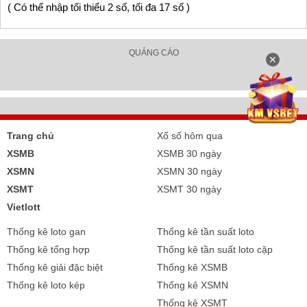
( Có thể nhập tối thiểu 2 số, tối đa 17 số )
QUẢNG CÁO
✕
Trang chủ
Xổ số hôm qua
XSMB
XSMB 30 ngày
XSMN
XSMN 30 ngày
XSMT
XSMT 30 ngày
Vietlott
Thống kê loto gan
Thống kê tần suất loto
Thống kê tổng hợp
Thống kê tần suất loto cặp
Thống kê giải đặc biệt
Thống kê XSMB
Thống kê loto kép
Thống kê XSMN
Thống kê XSMT