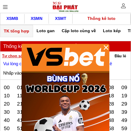
XSMB
XSMN
XSMT
Thống kê loto
Loto gan
Cặp loto cùng về
Loto kép
T
TK tổng hợp
×
Thống kê tổng hợp xổ số miền Bắc mới nhất
Tự chọn số
Chọn số chẵn
Chọn số lẻ
Đầu chẵn
Đầu lẻ
Vui lòng chọn các số bên dưới mà bạn cần xem thống kê
Nhấp vào số
màu đỏ
để bỏ chọn và chọn số mới
00
01
02
03
04
05
06
07
08
09
10
11
12
13
14
15
16
17
18
19
20
21
22
23
24
25
26
27
28
29
30
31
32
33
34
35
36
37
38
39
40
41
42
43
44
45
46
47
48
49
50
51
52
53
54
55
56
57
58
59