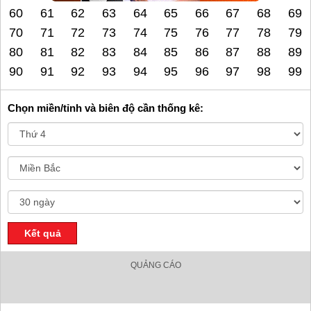
60
61
62
63
64
65
66
67
68
69
70
71
72
73
74
75
76
77
78
79
80
81
82
83
84
85
86
87
88
89
90
91
92
93
94
95
96
97
98
99
Chọn miền/tỉnh và biên độ cần thống kê:
Kết quả
QUẢNG CÁO