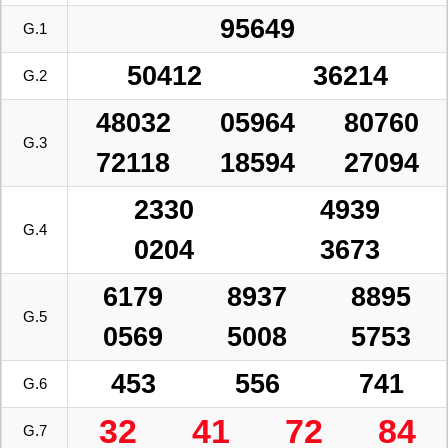
95649
G.1
50412
36214
G.2
48032
05964
80760
G.3
72118
18594
27094
2330
4939
G.4
0204
3673
6179
8937
8895
G.5
0569
5008
5753
453
556
741
G.6
32
41
72
84
G.7