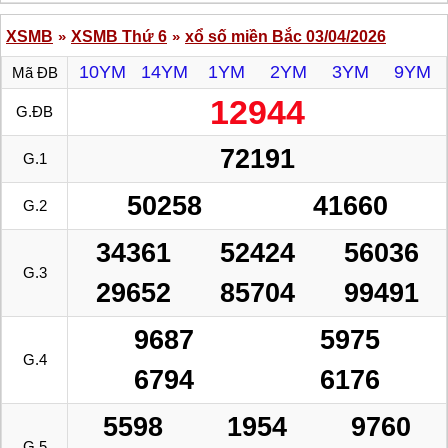
XSMB
»
XSMB Thứ 6
»
xổ số miền Bắc 03/04/2026
10YM
14YM
1YM
2YM
3YM
9YM
Mã ĐB
12944
G.ĐB
72191
G.1
50258
41660
G.2
34361
52424
56036
G.3
29652
85704
99491
9687
5975
G.4
6794
6176
5598
1954
9760
G.5