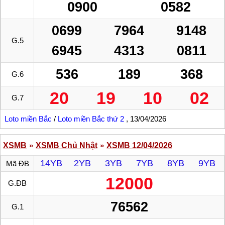
0900
0582
0699
7964
9148
G.5
6945
4313
0811
536
189
368
G.6
20
19
10
02
G.7
Loto miền Bắc
/
Loto miền Bắc thứ 2
, 13/04/2026
XSMB
»
XSMB Chủ Nhật
»
XSMB 12/04/2026
14YB
2YB
3YB
7YB
8YB
9YB
Mã ĐB
12000
G.ĐB
76562
G.1