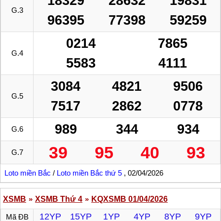
18329
28632
19831
G.3
96395
77398
59259
0214
7865
G.4
5583
4111
3084
4821
9506
G.5
7517
2862
0778
989
344
934
G.6
39
95
40
93
G.7
Loto miền Bắc
/
Loto miền Bắc thứ 5
, 02/04/2026
XSMB
»
XSMB Thứ 4
»
KQXSMB 01/04/2026
12YP
15YP
1YP
4YP
8YP
9YP
Mã ĐB