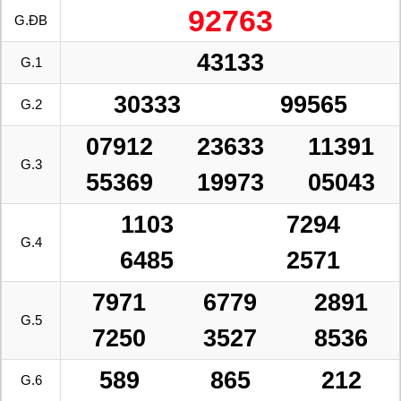
92763
G.ĐB
43133
G.1
30333
99565
G.2
07912
23633
11391
G.3
55369
19973
05043
1103
7294
G.4
6485
2571
7971
6779
2891
G.5
7250
3527
8536
589
865
212
G.6