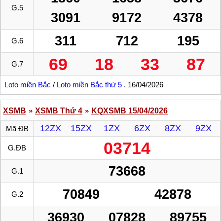
G.5
3091
9172
4378
311
712
195
G.6
69
18
33
87
G.7
Loto miền Bắc
/
Loto miền Bắc thứ 5
, 16/04/2026
XSMB
»
XSMB Thứ 4
»
KQXSMB 15/04/2026
12ZX
15ZX
1ZX
6ZX
8ZX
9ZX
Mã ĐB
03714
G.ĐB
73668
G.1
70849
42878
G.2
36930
07828
89755