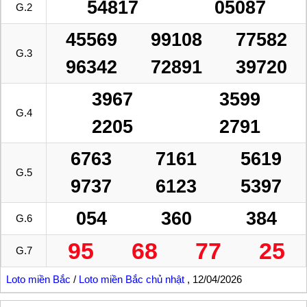
54817
05087
G.2
45569
99108
77582
G.3
96342
72891
39720
3967
3599
G.4
2205
2791
6763
7161
5619
G.5
9737
6123
5397
054
360
384
G.6
95
68
77
25
G.7
Loto miền Bắc
/
Loto miền Bắc chủ nhật
, 12/04/2026