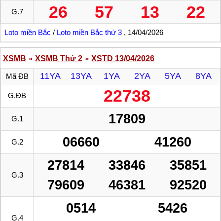
26
57
13
22
G.7
Loto miền Bắc
/
Loto miền Bắc thứ 3
, 14/04/2026
XSMB
»
XSMB Thứ 2
»
XSTD 13/04/2026
11YA
13YA
1YA
2YA
5YA
8YA
Mã ĐB
22738
G.ĐB
17809
G.1
06660
41260
G.2
27814
33846
35851
G.3
79609
46381
92520
0514
5426
G.4