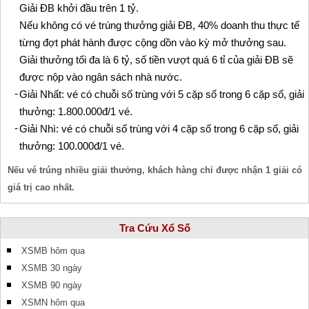
Giải ĐB khởi đầu trên 1 tỷ.
Nếu không có vé trúng thưởng giải ĐB, 40% doanh thu thực tế
từng đợt phát hành được cộng dồn vào kỳ mở thưởng sau.
Giải thưởng tối đa là 6 tỷ, số tiền vượt quá 6 tỉ của giải ĐB sẽ
được nộp vào ngân sách nhà nước.
Giải Nhất: vé có chuỗi số trùng với 5 cặp số trong 6 cặp số, giải
thưởng: 1.800.000đ/1 vé.
Giải Nhì: vé có chuỗi số trùng với 4 cặp số trong 6 cặp số, giải
thưởng: 100.000đ/1 vé.
Nếu vé trúng nhiều giải thưởng, khách hàng chỉ được nhận 1 giải có
giá trị cao nhất.
Tra Cứu Xổ Số
XSMB hôm qua
XSMB 30 ngày
XSMB 90 ngày
XSMN hôm qua