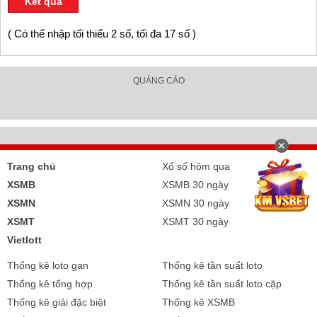
Kết quả
( Có thể nhập tối thiểu 2 số, tối đa 17 số )
QUẢNG CÁO
✕
Trang chủ
Xổ số hôm qua
XSMB
XSMB 30 ngày
XSMN
XSMN 30 ngày
XSMT
XSMT 30 ngày
Vietlott
Thống kê loto gan
Thống kê tần suất loto
Thống kê tổng hợp
Thống kê tần suất loto cặp
Thống kê giải đặc biệt
Thống kê XSMB