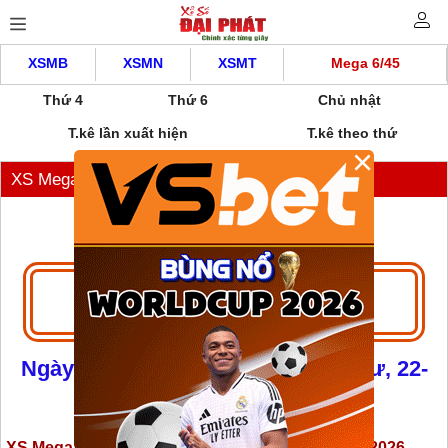
XSMB
XSMN
XSMT
Mega 6/45
Thứ 4
Thứ 6
Chủ nhật
T.kê lần xuất hiện
T.kê theo thứ
×
XS Mega - Kết quả XS Mega 6/45 - Xo So Mega
KẾT QUẢ JACKPOT ƯỚC TÍNH
15.140.892.500đ
Ngày mở thưởng tiếp theo:
Thứ Tư, 22-
04-2026
»
»
XS Mega
XS Mega Chủ Nhật
XS Mega 19-04-2026