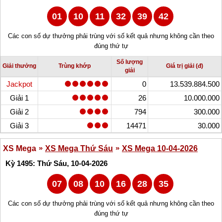
01
10
11
32
39
42
Các con số dự thưởng phải trùng với số kết quả nhưng không cần theo
đúng thứ tự
Số lượng
Giải thưởng
Trùng khớp
Giá trị giải (đ)
giải
Jackpot
0
13.539.884.500
Giải 1
26
10.000.000
Giải 2
794
300.000
Giải 3
14471
30.000
»
»
XS Mega
XS Mega Thứ Sáu
XS Mega 10-04-2026
Kỳ 1495: Thứ Sáu, 10-04-2026
07
08
10
16
28
35
Các con số dự thưởng phải trùng với số kết quả nhưng không cần theo
đúng thứ tự