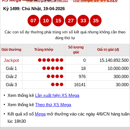
Kỳ 1499: Chủ Nhật, 19-04-2026
07
10
15
27
33
35
Các con số dự thưởng phải trùng với số kết quả nhưng không cần theo
đúng thứ tự
Số lượng
Giải thưởng
Trùng khớp
Giá trị giải (đ)
giải
Jackpot
0
15.140.892.500
Giải 1
18
10.000.000
Giải 2
976
300.000
Giải 3
16141
30.000
Xem thống kê
Lần xuất hiện XS Mega
Xem thống kê
Theo thứ XS Mega
Kết quả xổ số
Mega
mở thưởng vào các ngày 4/6/CN hàng tuần
lúc 18h30