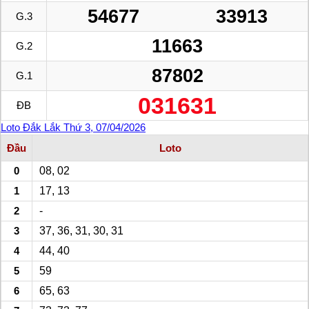
54677
33913
G.3
11663
G.2
87802
G.1
031631
ĐB
Loto Đắk Lắk Thứ 3, 07/04/2026
Đầu
Loto
0
08, 02
1
17, 13
2
-
3
37, 36, 31, 30, 31
4
44, 40
5
59
6
65, 63