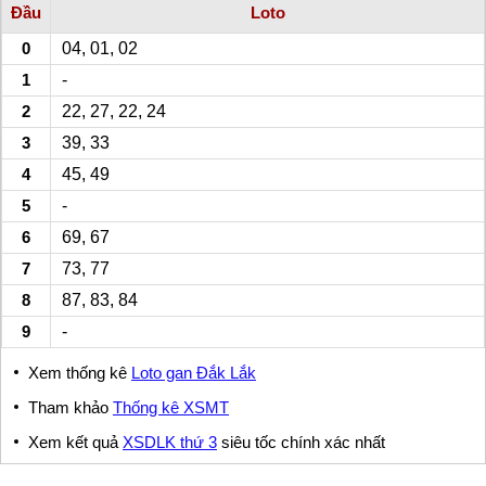
Đầu
Loto
0
04, 01, 02
1
-
2
22, 27, 22, 24
3
39, 33
4
45, 49
5
-
6
69, 67
7
73, 77
8
87, 83, 84
9
-
Xem thống kê
Loto gan Đắk Lắk
Tham khảo
Thống kê XSMT
Xem kết quả
XSDLK thứ 3
siêu tốc chính xác nhất