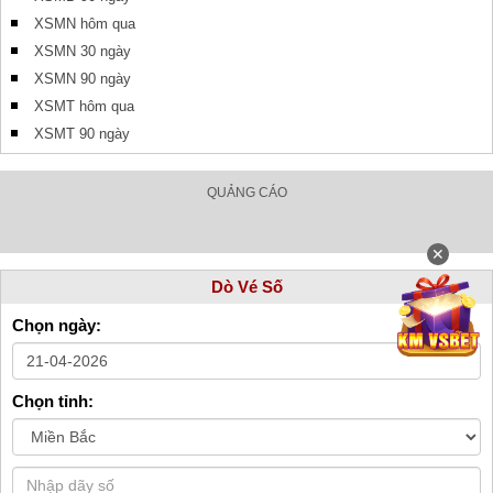
XSMN hôm qua
XSMN 30 ngày
XSMN 90 ngày
XSMT hôm qua
XSMT 90 ngày
QUẢNG CÁO
✕
Dò Vé Số
Chọn ngày:
Chọn tỉnh: