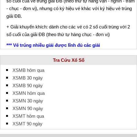
số cuối của vé trúng giải ĐB (theo thứ tự hàng vạn - nghìn - trăm
- chục - đơn vị), nhưng có ký hiệu vé khác với ký hiệu vé trúng
giải ĐB.
+ Giải khuyến khích: dành cho các vé có 2 số cuối trùng với 2
số cuối của giải ĐB (theo thứ tự hàng chục - đơn vị)
*** Vé trúng nhiều giải được lĩnh đủ các giải
Tra Cứu Xổ Số
XSMB hôm qua
XSMB 30 ngày
XSMB 90 ngày
XSMN hôm qua
XSMN 30 ngày
XSMN 90 ngày
XSMT hôm qua
XSMT 90 ngày