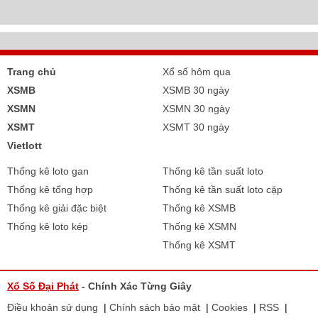
Trang chủ
Xổ số hôm qua
XSMB
XSMB 30 ngày
XSMN
XSMN 30 ngày
XSMT
XSMT 30 ngày
Vietlott
Thống kê loto gan
Thống kê tần suất loto
Thống kê tổng hợp
Thống kê tần suất loto cặp
Thống kê giải đặc biệt
Thống kê XSMB
Thống kê loto kép
Thống kê XSMN
Thống kê XSMT
Xổ Số Đại Phát
- Chính Xác Từng Giây
Điều khoản sử dụng
|
Chính sách bảo mật
|
Cookies
|
RSS
|