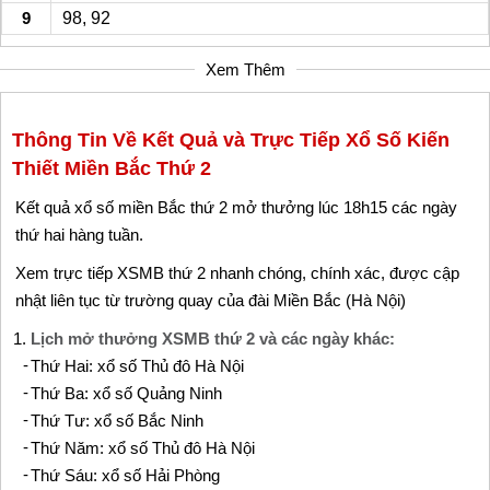
9
98, 92
Xem Thêm
Thông Tin Về Kết Quả và Trực Tiếp Xổ Số Kiến
Thiết Miền Bắc Thứ 2
Kết quả xổ số miền Bắc thứ 2 mở thưởng lúc 18h15 các ngày
thứ hai hàng tuần.
Xem trực tiếp XSMB thứ 2 nhanh chóng, chính xác, được cập
nhật liên tục từ trường quay của đài Miền Bắc (Hà Nội)
Lịch mở thưởng XSMB thứ 2 và các ngày khác:
Thứ Hai: xổ số Thủ đô Hà Nội
Thứ Ba: xổ số Quảng Ninh
Thứ Tư: xổ số Bắc Ninh
Thứ Năm: xổ số Thủ đô Hà Nội
Thứ Sáu: xổ số Hải Phòng