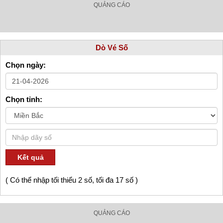
QUẢNG CÁO
Dò Vé Số
Chọn ngày:
Chọn tỉnh:
Kết quả
( Có thể nhập tối thiểu 2 số, tối đa 17 số )
QUẢNG CÁO