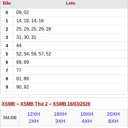
Đầu
Loto
0
09, 02
1
14, 18, 14, 16
2
25, 29, 25, 29, 28
3
31, 30, 31
4
44
5
52, 54, 59, 57, 52
6
69, 69
7
77
8
81, 89
9
90, 92
XSMB
»
XSMB Thứ 2
»
XSMB 16/03/2026
12XH
18XH
19XH
20XH
Mã ĐB
2XH
3XH
4XH
8XH