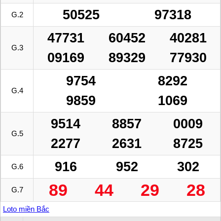
50525
97318
G.2
47731
60452
40281
G.3
09169
89329
77930
9754
8292
G.4
9859
1069
9514
8857
0009
G.5
2277
2631
8725
916
952
302
G.6
89
44
29
28
G.7
Loto miền Bắc