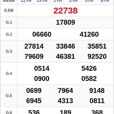
11YA
13YA
1YA
2YA
5YA
8YA
Mã ĐB
22738
G.ĐB
17809
G.1
06660
41260
G.2
27814
33846
35851
G.3
79609
46381
92520
0514
5426
G.4
0900
0582
0699
7964
9148
G.5
6945
4313
0811
536
189
368
G.6