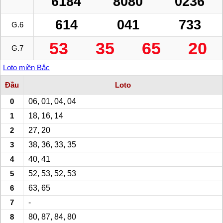
6184
8080
0236
614
041
733
G.6
53
35
65
20
G.7
Loto miền Bắc
Đầu
Loto
0
06, 01, 04, 04
1
18, 16, 14
2
27, 20
3
38, 36, 33, 35
4
40, 41
5
52, 53, 52, 53
6
63, 65
7
-
8
80, 87, 84, 80