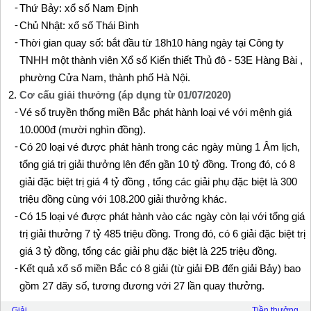
Thứ Bảy: xổ số Nam Định
Chủ Nhật: xổ số Thái Bình
Thời gian quay số: bắt đầu từ 18h10 hàng ngày tại Công ty
TNHH một thành viên Xổ số Kiến thiết Thủ đô - 53E Hàng Bài ,
phường Cửa Nam, thành phố Hà Nội.
Cơ cấu giải thưởng (áp dụng từ 01/07/2020)
Vé số truyền thống miền Bắc phát hành loại vé với mệnh giá
10.000đ (mười nghìn đồng).
Có 20 loại vé được phát hành trong các ngày mùng 1 Âm lịch,
tổng giá trị giải thưởng lên đến gần 10 tỷ đồng. Trong đó, có 8
giải đặc biệt trị giá 4 tỷ đồng , tổng các giải phụ đặc biệt là 300
triệu đồng cùng với 108.200 giải thưởng khác.
Có 15 loại vé được phát hành vào các ngày còn lại với tổng giá
trị giải thưởng 7 tỷ 485 triệu đồng. Trong đó, có 6 giải đặc biệt trị
giá 3 tỷ đồng, tổng các giải phụ đặc biệt là 225 triệu đồng.
Kết quả xổ số miền Bắc có 8 giải (từ giải ĐB đến giải Bảy) bao
gồm 27 dãy số, tương đương với 27 lần quay thưởng.
Giải
Tiền thưởng