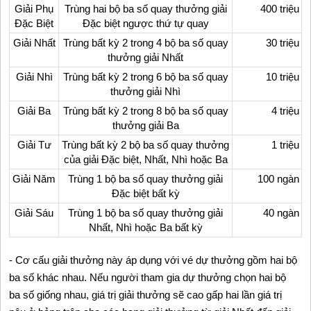
Giải Phụ
Trùng hai bộ ba số quay thưởng giải
400 triệu
Đặc Biệt
Đặc biệt ngược thứ tự quay
Giải Nhất
Trùng bất kỳ 2 trong 4 bộ ba số quay
30 triệu
thưởng giải Nhất
Giải Nhì
Trùng bất kỳ 2 trong 6 bộ ba số quay
10 triệu
thưởng giải Nhì
Giải Ba
Trùng bất kỳ 2 trong 8 bộ ba số quay
4 triệu
thưởng giải Ba
Giải Tư
Trùng bất kỳ 2 bộ ba số quay thưởng
1 triệu
của giải Đặc biệt, Nhất, Nhì hoặc Ba
Giải Năm
Trùng 1 bộ ba số quay thưởng giải
100 ngàn
Đặc biệt bất kỳ
Giải Sáu
Trùng 1 bộ ba số quay thưởng giải
40 ngàn
Nhất, Nhì hoặc Ba bất kỳ
- Cơ cấu giải thưởng này áp dụng với vé dự thưởng gồm hai bộ
ba số khác nhau. Nếu người tham gia dự thưởng chọn hai bộ
ba số giống nhau, giá trị giải thưởng sẽ cao gấp hai lần giá trị