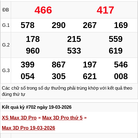
466
417
ĐB
578
290
267
169
G.1
178
215
559
G.2
960
533
619
399
867
197
546
G.3
054
305
621
008
Các chữ số trong số dự thưởng phải trùng khớp với kết quả theo
đúng thứ tự
Kết quả kỳ #702 ngày 19-03-2026
»
»
XS Max 3D Pro
Max 3D Pro thứ 5
Max 3D Pro 19-03-2026