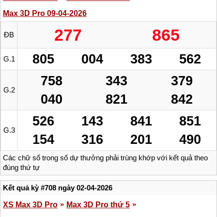
Max 3D Pro 09-04-2026
277
865
ĐB
805
004
383
562
G.1
758
343
379
G.2
040
821
842
526
143
841
851
G.3
154
316
201
490
Các chữ số trong số dự thưởng phải trùng khớp với kết quả theo
đúng thứ tự
Kết quả kỳ #708 ngày 02-04-2026
»
»
XS Max 3D Pro
Max 3D Pro thứ 5