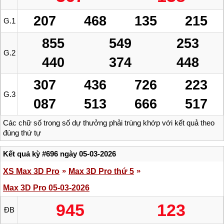
207
468
135
215
G.1
855
549
253
G.2
440
374
448
307
436
726
223
G.3
087
513
666
517
Các chữ số trong số dự thưởng phải trùng khớp với kết quả theo
đúng thứ tự
Kết quả kỳ #696 ngày 05-03-2026
»
»
XS Max 3D Pro
Max 3D Pro thứ 5
Max 3D Pro 05-03-2026
945
123
ĐB