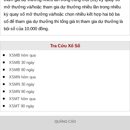
mở thưởng và/hoặc tham gia dự thưởng nhiều lần trong nhiều
kỳ quay số mở thưởng và/hoặc chọn nhiều kết hợp hai bộ ba
số để tham gia dự thưởng thì tổng giá trị tham gia dự thưởng là
bội số của 10.000 đồng.
Tra Cứu Xổ Số
XSMB hôm qua
XSMB 30 ngày
XSMB 90 ngày
XSMN hôm qua
XSMN 30 ngày
XSMN 90 ngày
XSMT hôm qua
XSMT 90 ngày
QUẢNG CÁO