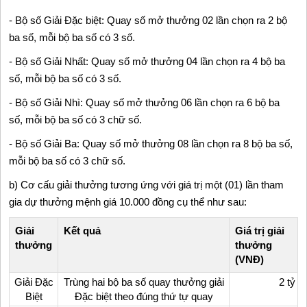
- Bộ số Giải Đặc biệt: Quay số mở thưởng 02 lần chọn ra 2 bộ
ba số, mỗi bộ ba số có 3 số.
- Bộ số Giải Nhất: Quay số mở thưởng 04 lần chọn ra 4 bộ ba
số, mỗi bộ ba số có 3 số.
- Bộ số Giải Nhì: Quay số mở thưởng 06 lần chọn ra 6 bộ ba
số, mỗi bộ ba số có 3 chữ số.
- Bộ số Giải Ba: Quay số mở thưởng 08 lần chọn ra 8 bộ ba số,
mỗi bộ ba số có 3 chữ số.
b) Cơ cấu giải thưởng tương ứng với giá trị một (01) lần tham
gia dự thưởng mệnh giá 10.000 đồng cụ thể như sau:
Giải
Kết quả
Giá trị giải
thưởng
thưởng
(VNĐ)
Giải Đặc
Trùng hai bộ ba số quay thưởng giải
2 tỷ
Biệt
Đặc biệt theo đúng thứ tự quay