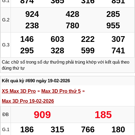
874
365
316
851
G.1
924
428
285
G.2
238
780
955
146
603
222
307
G.3
295
328
599
741
Các chữ số trong số dự thưởng phải trùng khớp với kết quả theo
đúng thứ tự
Kết quả kỳ #690 ngày 19-02-2026
»
»
XS Max 3D Pro
Max 3D Pro thứ 5
Max 3D Pro 19-02-2026
909
185
ĐB
186
315
766
180
G.1