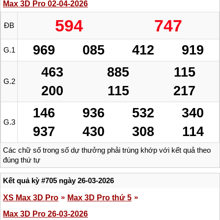
Max 3D Pro 02-04-2026
594
747
ĐB
969
085
412
919
G.1
463
885
115
G.2
200
115
217
146
936
532
340
G.3
937
430
308
114
Các chữ số trong số dự thưởng phải trùng khớp với kết quả theo
đúng thứ tự
Kết quả kỳ #705 ngày 26-03-2026
»
»
XS Max 3D Pro
Max 3D Pro thứ 5
Max 3D Pro 26-03-2026