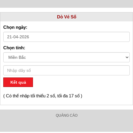
Dò Vé Số
Chọn ngày:
Chọn tỉnh:
Kết quả
( Có thể nhập tối thiểu 2 số, tối đa 17 số )
QUẢNG CÁO