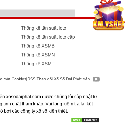
Thống kê tần suất loto
Thống kê tần suất loto cặp
Thống kê XSMB
Thống kê XSMN
Thống kê XSMT
ảo mật
|
Cookies
|
RSS
|
Theo dõi Xổ Số Đại Phát trên
trên xosodaiphat.com được chúng tôi cập nhật từ
tính chất tham khảo. Vui lòng kiểm tra lại kết
 bởi các công ty xổ số kiến thiết.