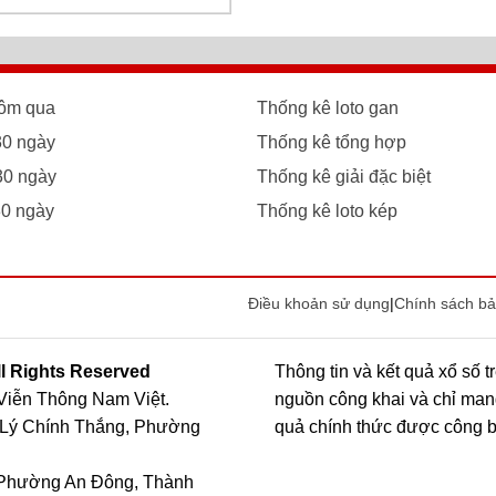
hôm qua
Thống kê loto gan
0 ngày
Thống kê tổng hợp
0 ngày
Thống kê giải đặc biệt
0 ngày
Thống kê loto kép
Điều khoản sử dụng
|
Chính sách b
ll Rights Reserved
Thông tin và kết quả xổ số 
Viễn Thông Nam Việt.
nguồn công khai và chỉ mang 
9 Lý Chính Thắng, Phường
quả chính thức được công bố
, Phường An Đông, Thành