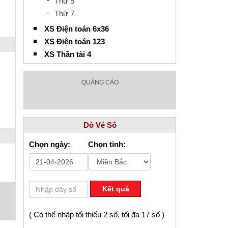
Thứ 5
Thứ 7
XS Điện toán 6x36
XS Điện toán 123
XS Thần tài 4
QUẢNG CÁO
Dò Vé Số
Chọn ngày:
Chọn tỉnh:
Kết quả
( Có thể nhập tối thiểu 2 số, tối đa 17 số )