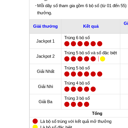
Mỗi dãy số tham gia gồm 6 bộ số (từ 01 đến 55) 
thưởng.
Gi
Giải thưởng
Kết quả
Trùng 6 bộ số
Jackpot 1
Trùng 5 bộ số và số đặc biệt
Jackpot 2
Trùng 5 bộ số
Giải Nhất
Trùng 4 bộ số
Giải Nhì
Trùng 3 bộ số
Giải Ba
Tổng
Là bộ số trùng với kết quả mở thưởng
Là bộ số đặc biệt