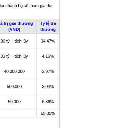
tạo thành bộ số tham gia dự
á trị giải thưởng
Tỷ lệ trả
(VNĐ)
thưởng
30 tỷ + tích lũy
34,47%
03 tỷ + tích lũy
4,16%
40.000.000
3,97%
500.000
3,04%
50.000
6,36%
55,00%