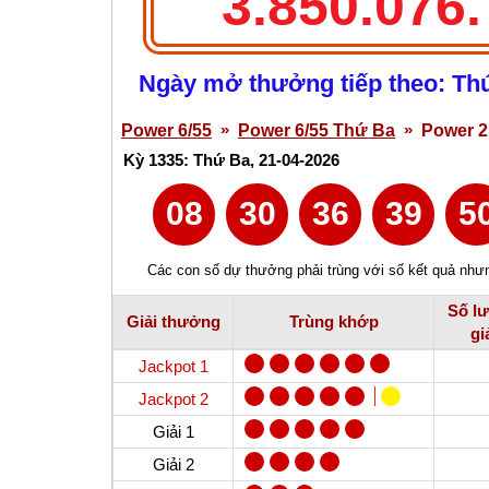
3.850.076
Ngày mở thưởng tiếp theo:
Th
»
»
Power 6/55
Power 6/55 Thứ Ba
Power 2
Kỳ 1335: Thứ Ba, 21-04-2026
08
30
36
39
5
Các con số dự thưởng phải trùng với số kết quả như
Số l
Giải thưởng
Trùng khớp
gi
Jackpot 1
Jackpot 2
Giải 1
Giải 2