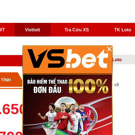
MT
Vietlott
Tra Cứu XS
TK Loto
×
Thống Kê Loto
TK tổng hợp
TK loto gan
 TÍNH
TK cặp loto cùng về
TK loto kép
TK loto đầu
.650đ
TK loto đuôi
TK giải đặc biệt
TK lần xuất hiện
TK 00 - 99