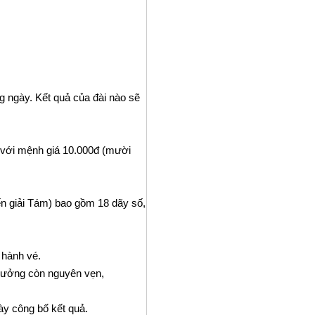
ng ngày. Kết quả của đài nào sẽ
é với mệnh giá 10.000đ (mười
đến giải Tám) bao gồm 18 dãy số,
 hành vé.
thưởng còn nguyên vẹn,
ày công bố kết quả.