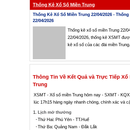
Thống Kê Xổ Số Miền Trung
Thống Kê Xổ Số Miền Trung 22/04/2026 - Thốn
22/04/2026
Thống kê xổ số miền Trung 22/0
22/04/2026, thống kê XSMT được
kê xổ số của các đài miền Trung
Thông Tin Về Kết Quả và Trực Tiếp Xổ 
Trung
XSMT - Xổ số miền Trung hôm nay - SXMT - KQXS
lúc 17h15 hàng ngày nhanh chóng, chính xác và cập
Lịch mở thưởng
Thứ Hai: Phú Yên - TT.Huế
Thứ Ba: Quảng Nam - Đắk Lắk