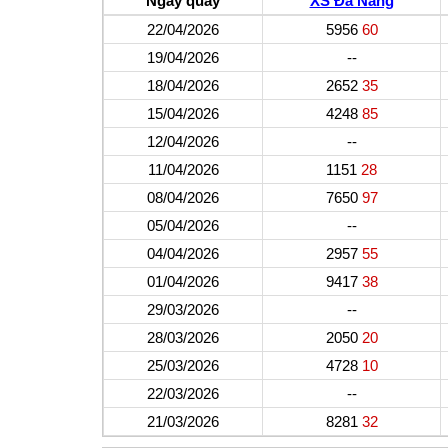
Ngày quay
XS Đà Nẵng
22/04/2026
5956
60
19/04/2026
--
18/04/2026
2652
35
15/04/2026
4248
85
12/04/2026
--
11/04/2026
1151
28
08/04/2026
7650
97
05/04/2026
--
04/04/2026
2957
55
01/04/2026
9417
38
29/03/2026
--
28/03/2026
2050
20
25/03/2026
4728
10
22/03/2026
--
21/03/2026
8281
32