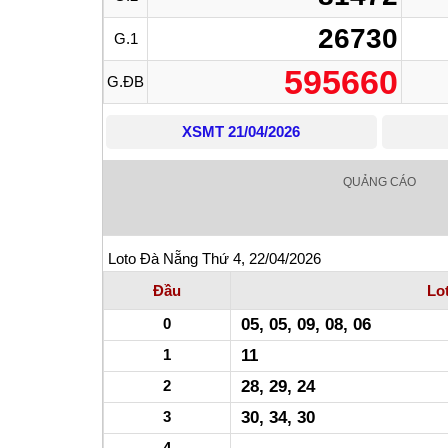
26730
G.1
595660
G.ĐB
XSMT 21/04/2026
QUẢNG CÁO
Loto Đà Nẵng Thứ 4, 22/04/2026
Đầu
Lo
0
05, 05, 09, 08, 06
1
11
2
28, 29, 24
3
30, 34, 30
4