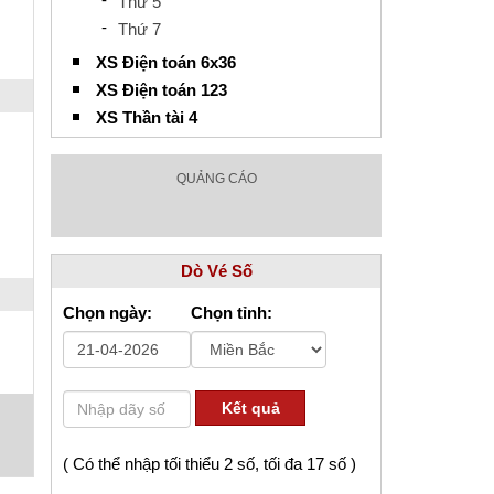
Thứ 5
Thứ 7
XS Điện toán 6x36
XS Điện toán 123
XS Thần tài 4
QUẢNG CÁO
Dò Vé Số
Chọn ngày:
Chọn tỉnh:
Kết quả
( Có thể nhập tối thiểu 2 số, tối đa 17 số )