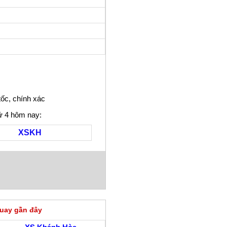
tốc, chính xác
ứ 4 hôm nay:
XSKH
quay gần đây