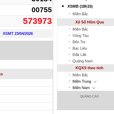
XSMB (18h15)
00755
Miền Bắc
573973
Xổ Số Hôm Qua
Miền Bắc
XSMT 23/04/2026
Vũng Tàu
Bến Tre
Bạc Liêu
Đắk Lắk
Quảng Nam
KQXS theo tỉnh
to
Miền Bắc
Miền Trung
Miền Nam
QUẢNG CÁO