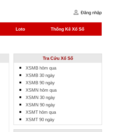
Đăng nhập
Loto
Thống Kê Xổ Số
Tra Cứu Xổ Số
XSMB hôm qua
XSMB 30 ngày
XSMB 90 ngày
XSMN hôm qua
XSMN 30 ngày
XSMN 90 ngày
XSMT hôm qua
XSMT 90 ngày